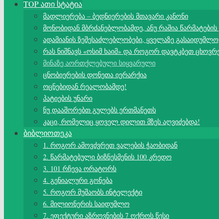
TOP ათი სტატია
მადლიერება – ბედნიერების მთავარი კანონი
მონობიდან მბრძანებლობამდე, ანუ რაშია წარმატების
ადამიანის ზეშესაძლებლობები, ყველაზე გასაიდუმლო
რას ნიშნავს «ოსიმ ხაიმ» და როგორ დავტკბეთ ცხოვრ
მინაზე აორთქლებული სიყვარული
ცნობიერების დონეთა იერარქია
ოცნებიდან რეალობამდე!
პატიების უნარი
ნუ დააშორებთ გულებს ერთმანეთს
კაცი, რომელიც ყოველ დილით მზეს აღვიძებდა!
ბიბლიოთეკა
1. როგორ ამოვძვრეთ ვალების ჭაობიდან
2. წარმატებული ბიზნესმენის 100 კრედო
3. 101 რჩევა ორატორს
4. გენიალური გონება
5. როგორ მუშაობს ინტელექტი
6. მილიონერის საიდუმლო
7. ეფექტური აზროვნების 7 ოქროს წესი