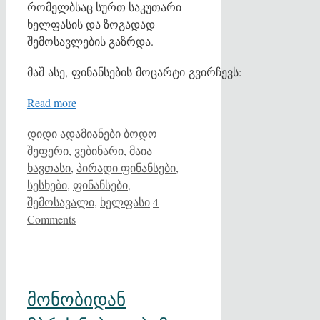
რომელბსაც სურთ საკუთარი
ხელფასის და ზოგადად
შემოსავლების გაზრდა.
მაშ ასე, ფინანსების მოცარტი გვირჩევს:
Read more
Categories
Tags
დიდი ადამიანები
ბოდო
შეფერი
,
ვებინარი
,
მაია
ხავთასი
,
პირადი ფინანსები
,
სესხები
,
ფინანსები
,
შემოსავალი
,
ხელფასი
4
Comments
მონობიდან