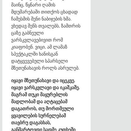
მაინც, წყნარი ღამის
მდუმარებაში თითქოს ცხადად
ჩამესმის შენი ნაბიჯების ხმა.
ვხედავ შენს თვალებს, ზამთრის
ცაზე გაბნეული
ვარსკვლავებივით რომ
კიაფობენ. ვიცი, ამ ლამაზ
სპექტაკლში ხანისგან
დატყვევებული სპარსელი
მზეთუნახავის როლს ასრულებ.
იყავი
მზეთუნახავი
და
იცეკვე
.
იყავი
ვარსკვლავი
და
იკაშკაშე
.
მაგრამ
თუკი
მაყურებლის
მადლობამ
და
აღტაცებამ
დაგათროს
,
თუ
მორთმეული
ყვავილების
სურნელებამ
თავბრუ
დაგასხას
,
განმარტოვდი
სადმე
კუთხეში