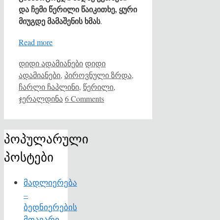
და
ჩემი
წერილი
წაიკითხე
,
ყური
მიუგდე
მამაშენის
ხმას
.
Read more
Categories
Tags
დიდი ადამიანები
დიდი
ადამიანები
,
პიროვნული ზრდა
,
ჩარლი ჩაპლინი
,
წერილი
,
ჯერალდინა
6 Comments
პოპულარული
პოსტები
მადლიერება
–
ბედნიერების
მთავარი