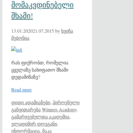
მომაკვდინებელი
შხამი!
13.01.2020
21.07.2015
by
ხვიჩა
მებონია
რას ფიქრობთ, რომელია
ყველაზე სახიფათო შხამი
დედამიწაზე?
Read more
Categories
დიდი ადამიანები
,
პიროვნული
Tags
განვითარება
Winners Academy
,
გამარჯვებულთა აკადემია
,
ვლადიმირ დოვგანი
,
ინფორმაცია
,
მაკა