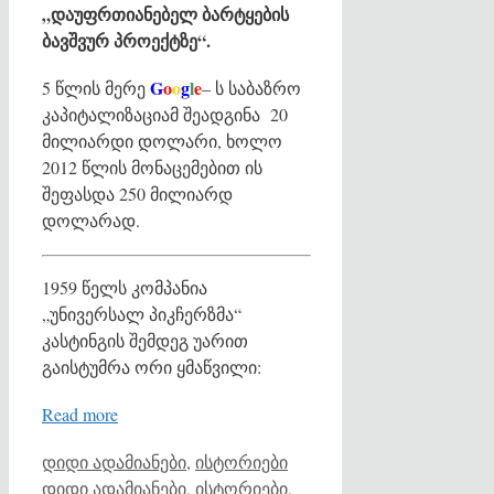
„დაუფრთიანებელ ბარტყების
ბავშვურ პროექტზე“.
G
o
o
g
l
e
5 წლის მერე
– ს საბაზრო
კაპიტალიზაციამ შეადგინა 20
მილიარდი დოლარი, ხოლო
2012 წლის მონაცემებით ის
შეფასდა 250 მილიარდ
დოლარად.
1959 წელს კომპანია
„უნივერსალ პიკჩერზმა“
კასტინგის შემდეგ უარით
გაისტუმრა ორი ყმაწვილი:
Read more
Categories
Tags
დიდი ადამიანები
,
ისტორიები
დიდი ადამიანები
,
ისტორიები
,