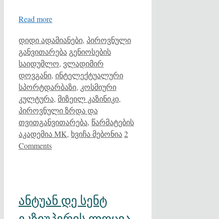
Read more
Categories
დიდი ადამიანები
,
პიროვნული
Tags
განვითარება
გენიოსების
საიდუმლო
,
ვლადიმირ
დოვგანი
,
ინტელექტუალური
სპორტდარბაზი
,
კოსმიური
კულტურა
,
მიზეილ კაზინიკი
,
პიროვნული ზრდა და
თვითგანვითარება
,
წარმატების
აკადემია MK
,
ხვიჩა მებონია
2
Comments
ანტუან დე სენტ
ეკზიუპერის ლოცვა