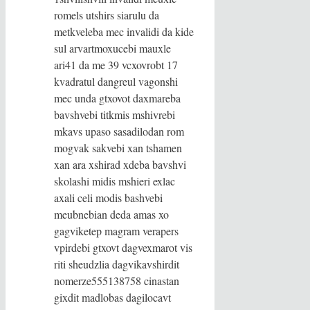
romels utshirs siarulu da
metkveleba mec invalidi da kide
sul arvartmoxucebi mauxle
ari41 da me 39 vcxovrobt 17
kvadratul dangreul vagonshi
mec unda gtxovot daxmareba
bavshvebi titkmis mshivrebi
mkavs upaso sasadilodan rom
mogvak sakvebi xan tshamen
xan ara xshirad xdeba bavshvi
skolashi midis mshieri exlac
axali celi modis bashvebi
meubnebian deda amas xo
gagviketep magram verapers
vpirdebi gtxovt dagvexmarot vis
riti sheudzlia dagvikavshirdit
nomerze555138758 cinastan
gixdit madlobas dagilocavt