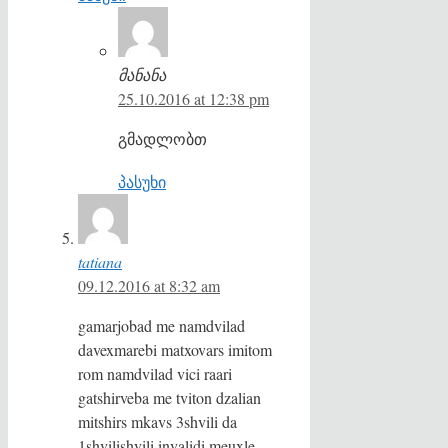
მანანა
25.10.2016 at 12:38 pm
გმადლობთ
პასუხი
tatiana
09.12.2016 at 8:32 am
gamarjobad me namdvilad
davexmarebi matxovars imitom
rom namdvilad vici raari
gatshirveba me tviton dzalian
mitshirs mkavs 3shvili da
1shvilishvili invalidi meuxle