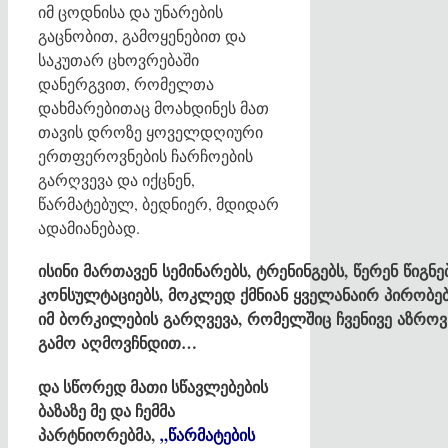
იმ ცოდნისა და უნარების
გაცნობით, გამოყენებით და
საკუთარ ცხოვრებაში
დანერგვით, რომელთა
დახმარებითაც მოახდინეს მათ
თავის დროზე ყოველდღიური
ერთფეროვნების ჩარჩოების
გარღვევა და იქცნენ,
წარმატებულ, ბედნიერ, მდიდარ
ადამიანებად.
ისინი
მართავენ
სემინარებს
,
ტრენინგებს
,
წერენ
წიგნე
კ
ონსულტაციებს
,
მოკლედ
ქმნიან
ყველანაირ
პირობე
იმ
ბორკილების
გარღვევა
,
რომელშიც
ჩვენივე
აზროვ
გამო
აღმოვჩნდით
…
და სწორედ მათი სწავლებების
ბაზაზე მე და ჩემმა
პარტნიორებმა,
„წარმატების