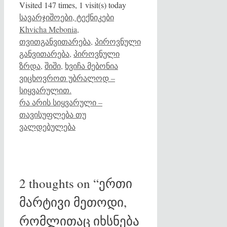
Visited 147 times, 1 visit(s) today
Categories
Tags
სავარჯიშოები, ტექნიკები
Khvicha Mebonia
,
თვითგანვითარება
,
პიროვნული
განვითარება
,
პიროვნული
ზრდა
,
შიში
,
ხვიჩა მებონია
ვიცხოვროთ უბრალოდ –
სიყვარულით.
რა არის სიყვარული –
თავისუფლება თუ
ვალდებულება
2 thoughts on “ერთი
მარტივი მეთოდი,
რომლითაც იხსნება