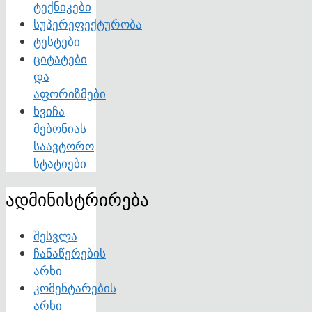
ტექნიკები
სუპერეფექტურობა
ტესტები
ციტატები
და
აფორიზმები
ხვიჩა
მებონიას
საავტორო
სტატიები
ადმინისტრირება
შესვლა
ჩანაწერების
არხი
კომენტარების
არხი