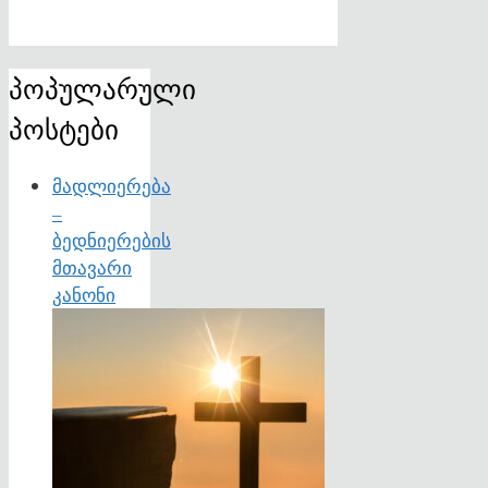
პოპულარული
პოსტები
მადლიერება
–
ბედნიერების
მთავარი
კანონი