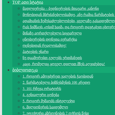
TOP ათი სტატია
მადლიერება – ბედნიერების მთავარი კანონი
მონობიდან მბრძანებლობამდე, ანუ რაშია წარმატების
ადამიანის ზეშესაძლებლობები, ყველაზე გასაიდუმლო
რას ნიშნავს «ოსიმ ხაიმ» და როგორ დავტკბეთ ცხოვრ
მინაზე აორთქლებული სიყვარული
ცნობიერების დონეთა იერარქია
ოცნებიდან რეალობამდე!
პატიების უნარი
ნუ დააშორებთ გულებს ერთმანეთს
კაცი, რომელიც ყოველ დილით მზეს აღვიძებდა!
ბიბლიოთეკა
1. როგორ ამოვძვრეთ ვალების ჭაობიდან
2. წარმატებული ბიზნესმენის 100 კრედო
3. 101 რჩევა ორატორს
4. გენიალური გონება
5. როგორ მუშაობს ინტელექტი
6. მილიონერის საიდუმლო
7. ეფექტური აზროვნების 7 ოქროს წესი