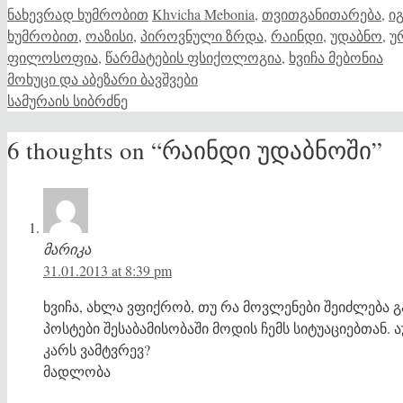
Categories
Tags
ნახევრად ხუმრობით
Khvicha Mebonia
,
თვითგანითარება
,
ი
ხუმრობით
,
ოაზისი
,
პიროვნული ზრდა
,
რაინდი
,
უდაბნო
,
უ
ფილოსოფია
,
წარმატების ფსიქოლოგია
,
ხვიჩა მებონია
მოხუცი და აბეზარი ბავშვები
სამურაის სიბრძნე
6 thoughts on “რაინდი უდაბნოში”
მარიკა
31.01.2013 at 8:39 pm
ხვიჩა, ახლა ვფიქრობ, თუ რა მოვლენები შეიძლება გ
პოსტები შესაბამისობაში მოდის ჩემს სიტუაციებთან.
კარს ვამტვრევ?
მადლობა