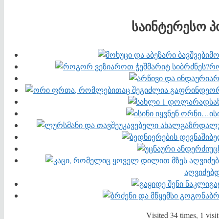
საინტერესო პ
მო
რო
არ
ორ
სა
ის
ლუ
ბე
უც
აღვიძებდ
გა
ბრ
Visited 34 times, 1 visit