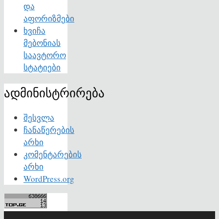
და
აფორიზმები
ხვიჩა
მებონიას
საავტორო
სტატიები
ადმინისტრირება
შესვლა
ჩანაწერების
არხი
კომენტარების
არხი
WordPress.org