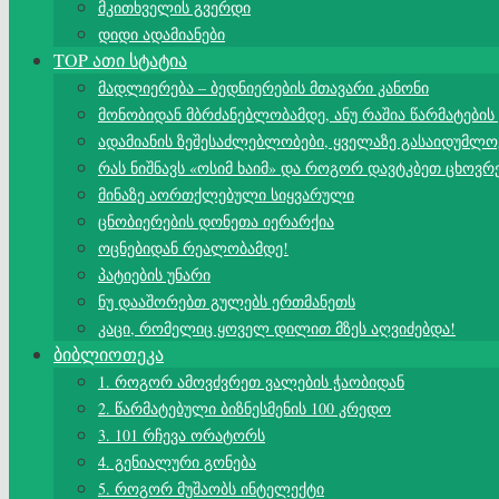
მკითხველის გვერდი
დიდი ადამიანები
TOP ათი სტატია
მადლიერება – ბედნიერების მთავარი კანონი
მონობიდან მბრძანებლობამდე, ანუ რაშია წარმატების
ადამიანის ზეშესაძლებლობები, ყველაზე გასაიდუმლო
რას ნიშნავს «ოსიმ ხაიმ» და როგორ დავტკბეთ ცხოვრ
მინაზე აორთქლებული სიყვარული
ცნობიერების დონეთა იერარქია
ოცნებიდან რეალობამდე!
პატიების უნარი
ნუ დააშორებთ გულებს ერთმანეთს
კაცი, რომელიც ყოველ დილით მზეს აღვიძებდა!
ბიბლიოთეკა
1. როგორ ამოვძვრეთ ვალების ჭაობიდან
2. წარმატებული ბიზნესმენის 100 კრედო
3. 101 რჩევა ორატორს
4. გენიალური გონება
5. როგორ მუშაობს ინტელექტი