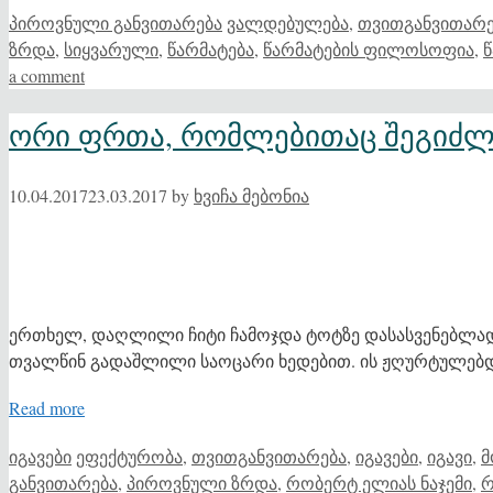
Categories
Tags
პიროვნული განვითარება
ვალდებულება
,
თვითგანვითარე
ზრდა
,
სიყვარული
,
წარმატება
,
წარმატების ფილოსოფია
,
a comment
ორი ფრთა, რომლებითაც შეგიძლ
10.04.2017
23.03.2017
by
ხვიჩა მებონია
ერთხელ, დაღლილი ჩიტი ჩამოჯდა ტოტზე დასასვენებლად
თვალწინ გადაშლილი საოცარი ხედებით. ის ჟღურტულებდა
Read more
Categories
Tags
იგავები
ეფექტურობა
,
თვითგანვითარება
,
იგავები
,
იგავი
,
მ
განვითარება
,
პიროვნული ზრდა
,
რობერტ ელიას ნაჯემი
,
რ