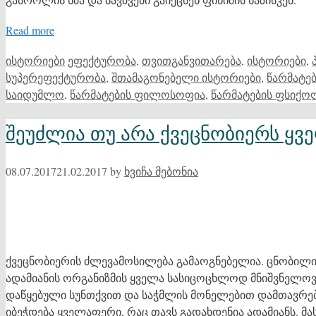
Read more
Categories
Tags
ისტორიები
ეფექტურობა
,
თვითგანვითარება
,
ისტორიები
,
სუპერეფექტურობა
,
შთამაგონებელი ისტორიები
,
წარმატე
საიდუმლო
,
წარმატების ფილოსოფია
,
წარმატების ფსიქ
შეუძლია თუ არა ქვეცნობიერს ყ
08.07.2017
21.02.2017
by
ხვიჩა მებონია
ქვეცნობიერის ძლევამოსილება გამაოგნებელია. ცნობილი
ადამიანის ორგანიზმის ყველა სასიცოცხლოდ მნიშვნელოვა
დაწყებული სუნთქვით და საჭმლის მონელებით დამთავრებ
იბეჭდება ყველაფერი, რაც თავს გადახდენია ადამიანს. მ