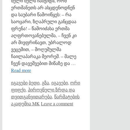
ხელი ხელს ჩასჭიდa, რომ
ერთმანეთს არ ასცდენოდნენ
და საუბარი წამოიწყეს: – რა
საოცარი, ზღაპრული განცდაა
ფრენა! – წამოიძახა ერთმა
აღფრთოვანებულმა, – ჩვენ კი
არ მივფრინავთ, უბრალოდ
ვეცემით, – მოღუშულმა
ჩაილაპარაკა მეორემ. – მალე
ჩვენ დავეშვებით მიწაზე და …
Read more
Categories
Tags
იგავები
ბედი
,
გზა
,
იგავები
,
ორი
ფიფქი
,
პიროვნული ზრდა და
თვითგანვითარება
,
წარმატების
აკადემია MK
Leave a comment