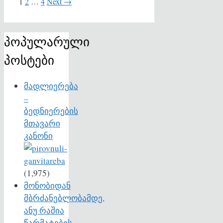
Page
Page
Page
1
2
…
4
Next
→
პოპულარული
პოსტები
მადლიერება
–
ბედნიერების
მთავარი
კანონი
(1,975)
მონობიდან
მბრძანებლობამდე,
ანუ რაშია
წარმატების