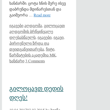
ხანძარში. ცოტა ხნის მერე ისევ
დაბრუნდა მდინარესთან და
გაიმეორა …
Read more
Categories
Tags
იგავები
აღდგომა
,
გილოცავთ
აღდგომის ბრწყინვალე
დღესასწაულს
,
იგავები
,
იგავი
,
პიროვნული ზრდა და
თვითგანვითარება
,
ჩიტი
,
წარმატების აკადემია MK
,
ხანძარი
3 Comments
გილოცავთ დედის
დღეს!
10.04.2017
03.03.2015
by
ხვიჩა