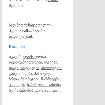
მებონია
სად მიდის სიყვარული? –
ჰკითხა მამას პატარა
ბედნიერებამ.
Read more
Categories
Tags
იგავები
ეფექტურობა
,
თვითგანვითარება
,
იგავები
,
იგავი
,
მოტივაცია
,
პიროვნული
განვითარება
,
პიროვნული
ზრდა
,
წარმატება
,
წარმატების
კანონები
,
წარმატების კანონი
,
ხვიჩა მებონია
Leave a comment