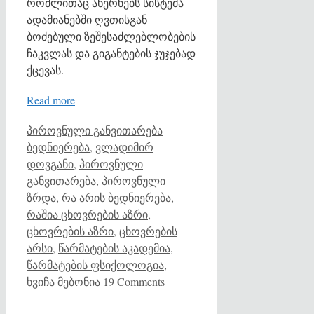
რომლითაც ახერხებს სისტემა
ადამიანებში ღვთისგან
ბოძებული ზეშესაძლებლობების
ჩაკვლას და გიგანტების ჯუჯებად
ქცევას.
Read more
Categories
Tags
პიროვნული განვითარება
ბედნიერება
,
ვლადიმირ
დოვგანი
,
პიროვნული
განვითარება
,
პიროვნული
ზრდა
,
რა არის ბედნიერება
,
რაშია ცხოვრების აზრი
,
ცხოვრების აზრი
,
ცხოვრების
არსი
,
წარმატების აკადემია
,
წარმატების ფსიქოლოგია
,
ხვიჩა მებონია
19 Comments