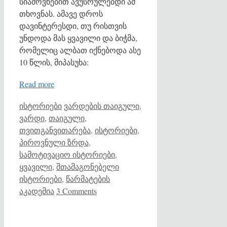
სიამოვნებით ავუსრულებდი ამ
თხოვნას. ამავე დროს
დავინტერესდი, თუ რისთვის
უნდოდა მას ყვავილი და ბიჭმა,
რომელიც ალბათ იქნებოდა ასე
10 წლის, მიპასუხა:
Read more
Categories
Tags
ისტორიები
ვარდების თაიგული
,
ვარდი
,
თაიგული
,
თვითგანვითარება
,
ისტორიები
,
პიროვნული ზრდა
,
სამოტივაციო ისტორიები
,
ყვავილი
,
შთამაგონებელი
ისტორიები
,
წარმატების
აკადემია
3 Comments