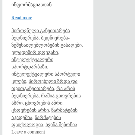
ინფორმაციასთან.
Read more
Categories
Tags
პიროვნული განვითარება
ბედნიერება
,
ბედნიერება-
ზეშესაძლებლობების გასაღები
,
ვლადიმირ დოვგანი
,
ინტელექტუალური
სპორტდარბაზი
,
ინტელექტუალური სპორტული
კლუბი
,
პიროვნული ზრდა და
თვითგანვითარება
,
რა არის
ბედნიერება
,
რაშია ცხოვრების
აზრი
,
ცხოვრების აზრი
,
ცხოვრების არსი
,
წარმატების
აკადემია
,
წარმატების
ფსიქოლოგია
,
ხვიჩა მებონია
Leave a comment