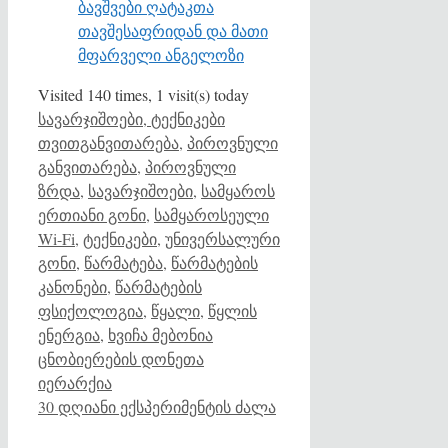
ბავშვები ღატაკთა
თავშესაფრიდან და მათი
მფარველი ანგელოზი
Visited 140 times, 1 visit(s) today
Categories
Tags
სავარჯიშოები, ტექნიკები
თვითგანვითარება
,
პიროვნული
განვითარება
,
პიროვნული
ზრდა
,
სავარჯიშოები
,
სამყაროს
ერთიანი გონი
,
სამყაროსეული
Wi-Fi
,
ტექნიკები
,
უნივერსალური
გონი
,
წარმატება
,
წარმატების
კანონები
,
წარმატების
ფსიქოლოგია
,
წყალი
,
წყლის
ენერგია
,
ხვიჩა მებონია
ცნობიერების დონეთა
იერარქია
30 დღიანი ექსპერიმენტის ძალა