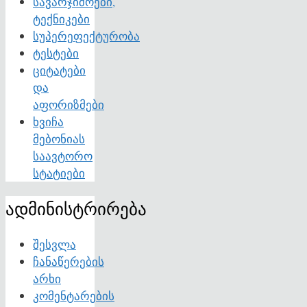
სავარჯიშოები,
ტექნიკები
სუპერეფექტურობა
ტესტები
ციტატები
და
აფორიზმები
ხვიჩა
მებონიას
საავტორო
სტატიები
ადმინისტრირება
შესვლა
ჩანაწერების
არხი
კომენტარების