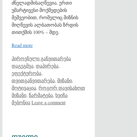
ძნელადმისაღწევია, ერთი
უმარტივესი მოქმედების
მეშვეობით, რომელიც მიზნის
მიღწევის ალბათობას ზრდის
თითქმის 100% – მდე.
Read more
Categories
Tags
პიროვნული განვითარება
დაგეგმვა
,
დაპირება
,
ეფექტურობა
,
თვითგანვითარება
,
მიზანი
,
მოტივაცია
,
როგორ დავისახოთ
მიზანი
,
წარმატება
,
ხვიჩა
მებონია
Leave a comment
დუელი