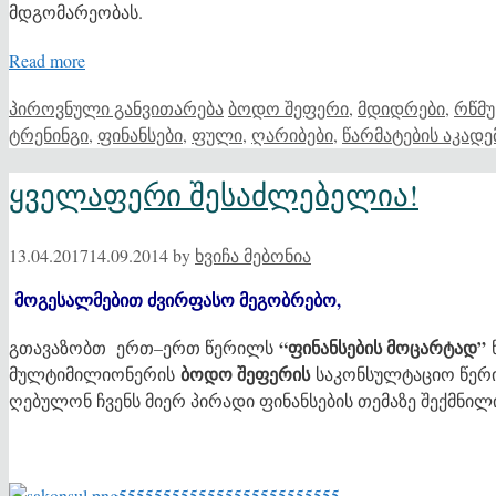
მდგომარეობას.
Read more
Categories
Tags
პიროვნული განვითარება
ბოდო შეფერი
,
მდიდრები
,
რწმუ
ტრენინგი
,
ფინანსები
,
ფული
,
ღარიბები
,
წარმატების აკადე
ყველაფერი შესაძლებელია!
13.04.2017
14.09.2014
by
ხვიჩა მებონია
მოგესალმებით ძვირფასო მეგობრებო,
“ფინანსების მოცარტად”
გთავაზობთ ერთ–ერთ წერილს
ბოდო შეფერის
მულტიმილიონერის
საკონსულტაციო წერ
ღებულონ ჩვენს მიერ პირადი ფინანსების თემაზე შექმნილ