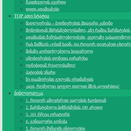
მკითხველის გვერდი
დიდი ადამიანები
TOP ათი სტატია
მადლიერება – ბედნიერების მთავარი კანონი
მონობიდან მბრძანებლობამდე, ანუ რაშია წარმატების
ადამიანის ზეშესაძლებლობები, ყველაზე გასაიდუმლო
რას ნიშნავს «ოსიმ ხაიმ» და როგორ დავტკბეთ ცხოვრ
მინაზე აორთქლებული სიყვარული
ცნობიერების დონეთა იერარქია
ოცნებიდან რეალობამდე!
პატიების უნარი
ნუ დააშორებთ გულებს ერთმანეთს
კაცი, რომელიც ყოველ დილით მზეს აღვიძებდა!
ბიბლიოთეკა
1. როგორ ამოვძვრეთ ვალების ჭაობიდან
2. წარმატებული ბიზნესმენის 100 კრედო
3. 101 რჩევა ორატორს
4. გენიალური გონება
5. როგორ მუშაობს ინტელექტი