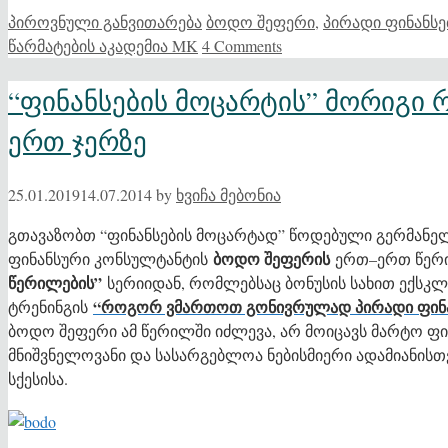
Categories
Tags
პიროვნული განვითარება
ბოდო შეფერი
,
პირადი ფინანსე
წარმატების აკადემია MK
4 Comments
“ფინანსების მოცარტის” მორიგი რ
ერთ ჯერზე
25.01.2019
14.07.2014
by
ხვიჩა მებონია
გთავაზობთ “ფინანსების მოცარტად” წოდებული გერმანე
ბოდო შეფერის
ფინანსური კონსულტანტის
ერთ–ერთ წერ
წერილების”
სერიიდან, რომლებსაც ბონუსის სახით ექსკ
“როგორ ვმართოთ გონივრულად პირადი ფინა
ტრენინგის
ბოდო შეფერი ამ წერილში იძლევა, არ მოიცავს მარტო ფი
მნიშვნელოვანი და სასარგებლოა ნებისმიერი ადამიანისთვ
სქესისა.