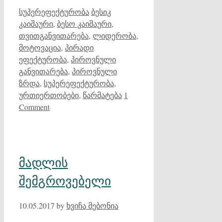
Categories
Tags
სუპერეფექტურობა
ბესიკ
კაიშაური
,
ბესო კაიშაური
,
თვითგანვითარება
,
ლიდერობა
,
მოტოვაცია
,
პირადი
ეფექტურობა
,
პიროვნული
განვითარება
,
პიროვნული
ზრდა
,
სუპერეფექტურობა
,
ურთიერთობები
,
წარმატება
1
Comment
მადლის
შემგროვებელი
10.05.2017
by
ხვიჩა მებონია