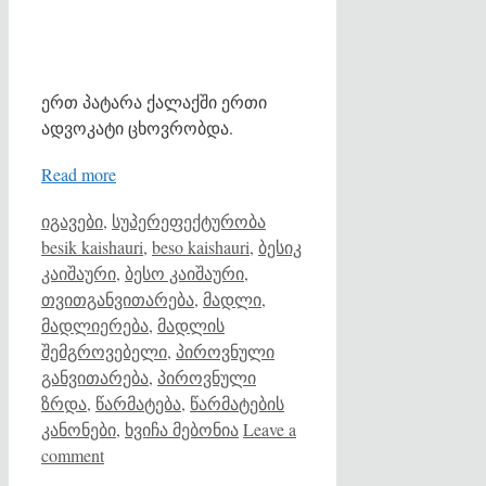
ერთ პატარა ქალაქში ერთი
ადვოკატი ცხოვრობდა.
Read more
Categories
Tags
იგავები
,
სუპერეფექტურობა
besik kaishauri
,
beso kaishauri
,
ბესიკ
კაიშაური
,
ბესო კაიშაური
,
თვითგანვითარება
,
მადლი
,
მადლიერება
,
მადლის
შემგროვებელი
,
პიროვნული
განვითარება
,
პიროვნული
ზრდა
,
წარმატება
,
წარმატების
კანონები
,
ხვიჩა მებონია
Leave a
comment