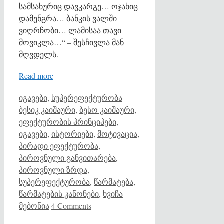
სამსახურიც დავკარგე… ოჯახიც
დამენგრა… ბანკის ვალში
ვიღრჩობი… ლამისაა თავი
მოვიკლა…“ – შესჩივლა მან
მღვდელს.
Read more
Categories
Tags
იგავები
,
სუპერეფექტურობა
ბესიკ კაიშაური
,
ბესო კაიშაური
,
ეფექტურობის პრინციპები
,
იგავები
,
ისტორიები
,
მოტივაცია
,
პირადი ეფექტურობა
,
პიროვნული განვითარება
,
პიროვნული ზრდა
,
სუპერეფექტურობა
,
წარმატება
,
წარმატების კანონები
,
ხვიჩა
მებონია
4 Comments