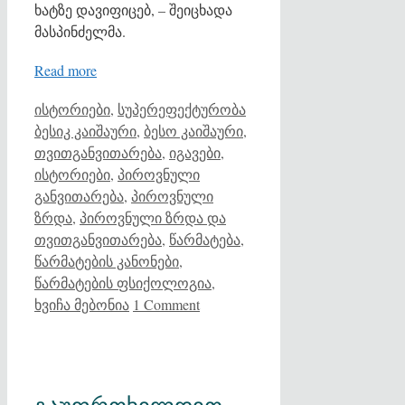
ხატზე დავიფიცებ, – შეიცხადა
მასპინძელმა.
Read more
Categories
Tags
ისტორიები
,
სუპერეფექტურობა
ბესიკ კაიშაური
,
ბესო კაიშაური
,
თვითგანვითარება
,
იგავები
,
ისტორიები
,
პიროვნული
განვითარება
,
პიროვნული
ზრდა
,
პიროვნული ზრდა და
თვითგანვითარება
,
წარმატება
,
წარმატების კანონები
,
წარმატების ფსიქოლოგია
,
ხვიჩა მებონია
1 Comment