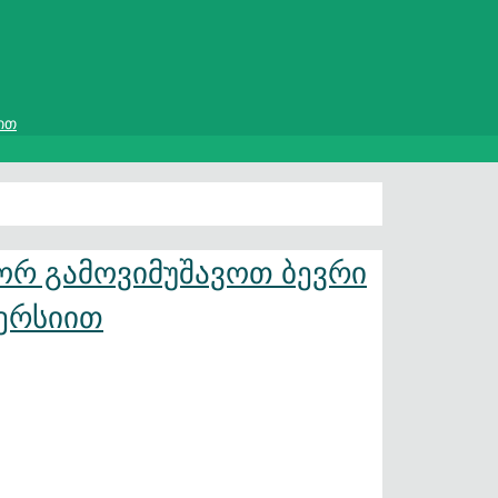
ით
ორ გამოვიმუშავოთ ბევრი
ერსიით