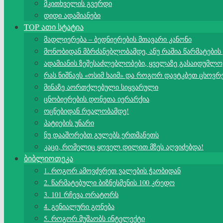
მკითხველის გვერდი
დიდი ადამიანები
TOP ათი სტატია
მადლიერება – ბედნიერების მთავარი კანონი
მონობიდან მბრძანებლობამდე, ანუ რაშია წარმატების
ადამიანის ზეშესაძლებლობები, ყველაზე გასაიდუმლო
რას ნიშნავს «ოსიმ ხაიმ» და როგორ დავტკბეთ ცხოვრ
მინაზე აორთქლებული სიყვარული
ცნობიერების დონეთა იერარქია
ოცნებიდან რეალობამდე!
პატიების უნარი
ნუ დააშორებთ გულებს ერთმანეთს
კაცი, რომელიც ყოველ დილით მზეს აღვიძებდა!
ბიბლიოთეკა
1. როგორ ამოვძვრეთ ვალების ჭაობიდან
2. წარმატებული ბიზნესმენის 100 კრედო
3. 101 რჩევა ორატორს
4. გენიალური გონება
5. როგორ მუშაობს ინტელექტი