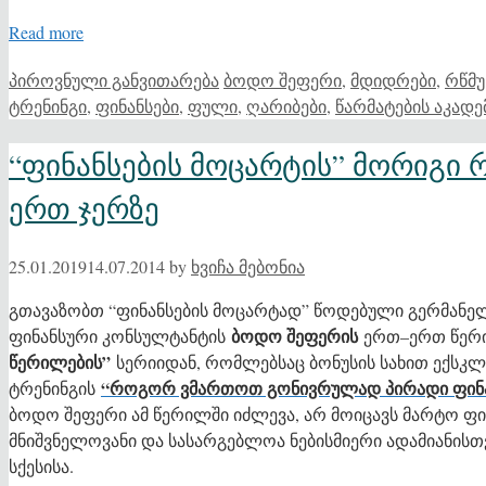
Read more
Categories
Tags
პიროვნული განვითარება
ბოდო შეფერი
,
მდიდრები
,
რწმუ
ტრენინგი
,
ფინანსები
,
ფული
,
ღარიბები
,
წარმატების აკადე
“ფინანსების მოცარტის” მორიგი რ
ერთ ჯერზე
25.01.2019
14.07.2014
by
ხვიჩა მებონია
გთავაზობთ “ფინანსების მოცარტად” წოდებული გერმანე
ბოდო შეფერის
ფინანსური კონსულტანტის
ერთ–ერთ წერ
წერილების”
სერიიდან, რომლებსაც ბონუსის სახით ექსკ
“როგორ ვმართოთ გონივრულად პირადი ფინა
ტრენინგის
ბოდო შეფერი ამ წერილში იძლევა, არ მოიცავს მარტო ფი
მნიშვნელოვანი და სასარგებლოა ნებისმიერი ადამიანისთვ
სქესისა.