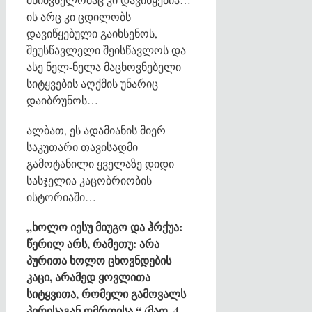
ის არც კი ცდილობს
დავიწყებული გაიხსენოს,
შეუსწავლელი შეისწავლოს და
ასე ნელ-ნელა მაცხოვნებელი
სიტყვების აღქმის უნარიც
დაიბრუნოს…
ალბათ, ეს ადამიანის მიერ
საკუთარი თავისადმი
გამოტანილი ყველაზე დიდი
სასჯელია კაცობრიობის
ისტორიაში…
„
ხოლო
იესუ
მიუგო
და
ჰრქუა
:
წერილ
არს
,
რამეთუ
:
არა
პურითა
ხოლო
ცხოვნდების
კაცი
,
არამედ
ყოვლითა
სიტყვითა
,
რომელი
გამოვალს
პირისაგან
ღმრთისა
.“ (
მათ
. 4,