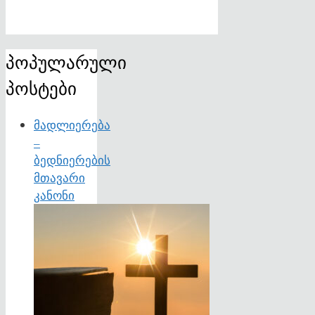
პოპულარული
პოსტები
მადლიერება
–
ბედნიერების
მთავარი
კანონი