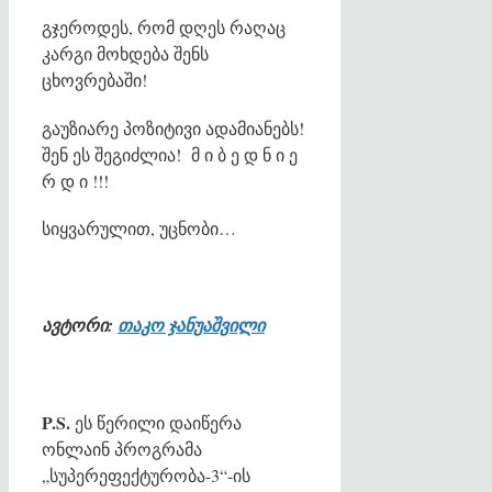
გჯეროდეს, რომ დღეს რაღაც
კარგი მოხდება შენს
ცხოვრებაში!
გაუზიარე პოზიტივი ადამიანებს!
შენ ეს შეგიძლია! მ ი ბ ე დ ნ ი ე
რ დ ი !!!
სიყვარულით, უცნობი…
ავტორი:
თაკო ჯანუაშვილი
P.S.
ეს წერილი დაიწერა
ონლაინ პროგრამა
„სუპერეფექტურობა-3“-ის