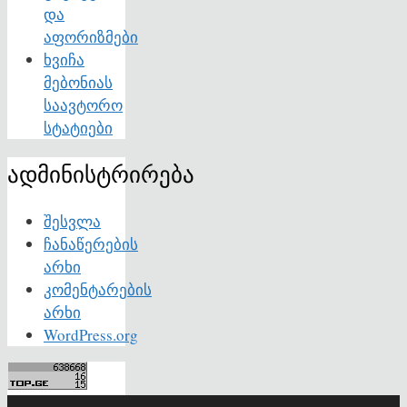
და
აფორიზმები
ხვიჩა
მებონიას
საავტორო
სტატიები
ადმინისტრირება
შესვლა
ჩანაწერების
არხი
კომენტარების
არხი
WordPress.org