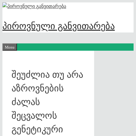
Skip
to
content
პიროვნული განვითარება
Menu
შეუძლია თუ არა
აზროვნების
ძალას
შეცვალოს
გენეტიკური