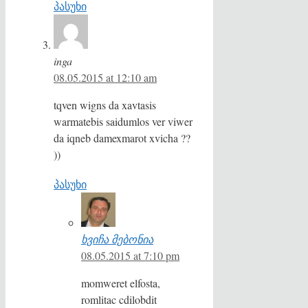
პასუხი
inga
08.05.2015 at 12:10 am
tqven wigns da xavtasis
warmatebis saidumlos ver viwer
da iqneb damexmarot xvicha ??
))
პასუხი
ხვიჩა მებონია
08.05.2015 at 7:10 pm
momweret elfosta,
romlitac cdilobdit