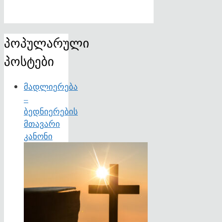
პოპულარული
პოსტები
მადლიერება
–
ბედნიერების
მთავარი
კანონი