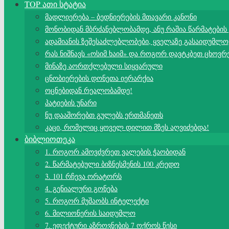
TOP ათი სტატია
მადლიერება – ბედნიერების მთავარი კანონი
მონობიდან მბრძანებლობამდე, ანუ რაშია წარმატების
ადამიანის ზეშესაძლებლობები, ყველაზე გასაიდუმლო
რას ნიშნავს «ოსიმ ხაიმ» და როგორ დავტკბეთ ცხოვრ
მინაზე აორთქლებული სიყვარული
ცნობიერების დონეთა იერარქია
ოცნებიდან რეალობამდე!
პატიების უნარი
ნუ დააშორებთ გულებს ერთმანეთს
კაცი, რომელიც ყოველ დილით მზეს აღვიძებდა!
ბიბლიოთეკა
1. როგორ ამოვძვრეთ ვალების ჭაობიდან
2. წარმატებული ბიზნესმენის 100 კრედო
3. 101 რჩევა ორატორს
4. გენიალური გონება
5. როგორ მუშაობს ინტელექტი
6. მილიონერის საიდუმლო
7. ეფექტური აზროვნების 7 ოქროს წესი