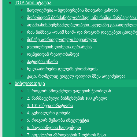
TOP ათი სტატია
მადლიერება – ბედნიერების მთავარი კანონი
მონობიდან მბრძანებლობამდე, ანუ რაშია წარმატების
ადამიანის ზეშესაძლებლობები, ყველაზე გასაიდუმლო
რას ნიშნავს «ოსიმ ხაიმ» და როგორ დავტკბეთ ცხოვრ
მინაზე აორთქლებული სიყვარული
ცნობიერების დონეთა იერარქია
ოცნებიდან რეალობამდე!
პატიების უნარი
ნუ დააშორებთ გულებს ერთმანეთს
კაცი, რომელიც ყოველ დილით მზეს აღვიძებდა!
ბიბლიოთეკა
1. როგორ ამოვძვრეთ ვალების ჭაობიდან
2. წარმატებული ბიზნესმენის 100 კრედო
3. 101 რჩევა ორატორს
4. გენიალური გონება
5. როგორ მუშაობს ინტელექტი
6. მილიონერის საიდუმლო
7. ეფექტური აზროვნების 7 ოქროს წესი