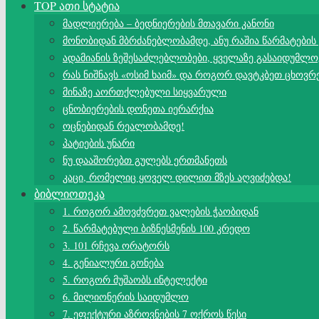
TOP ათი სტატია
მადლიერება – ბედნიერების მთავარი კანონი
მონობიდან მბრძანებლობამდე, ანუ რაშია წარმატების
ადამიანის ზეშესაძლებლობები, ყველაზე გასაიდუმლო
რას ნიშნავს «ოსიმ ხაიმ» და როგორ დავტკბეთ ცხოვრ
მინაზე აორთქლებული სიყვარული
ცნობიერების დონეთა იერარქია
ოცნებიდან რეალობამდე!
პატიების უნარი
ნუ დააშორებთ გულებს ერთმანეთს
კაცი, რომელიც ყოველ დილით მზეს აღვიძებდა!
ბიბლიოთეკა
1. როგორ ამოვძვრეთ ვალების ჭაობიდან
2. წარმატებული ბიზნესმენის 100 კრედო
3. 101 რჩევა ორატორს
4. გენიალური გონება
5. როგორ მუშაობს ინტელექტი
6. მილიონერის საიდუმლო
7. ეფექტური აზროვნების 7 ოქროს წესი