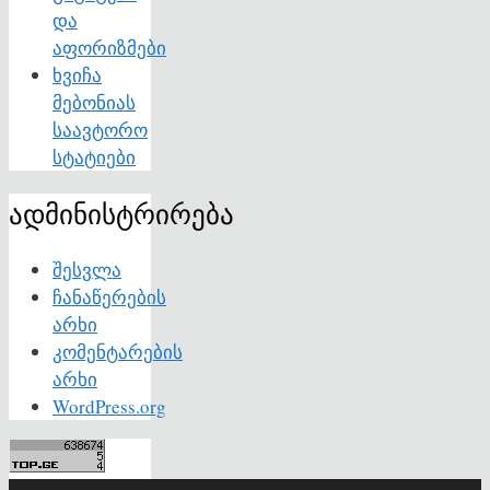
და
აფორიზმები
ხვიჩა
მებონიას
საავტორო
სტატიები
ადმინისტრირება
შესვლა
ჩანაწერების
არხი
კომენტარების
არხი
WordPress.org