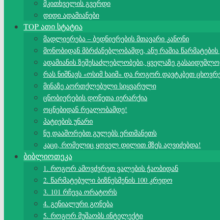
მკითხველის გვერდი
დიდი ადამიანები
TOP ათი სტატია
მადლიერება – ბედნიერების მთავარი კანონი
მონობიდან მბრძანებლობამდე, ანუ რაშია წარმატების
ადამიანის ზეშესაძლებლობები, ყველაზე გასაიდუმლო
რას ნიშნავს «ოსიმ ხაიმ» და როგორ დავტკბეთ ცხოვრ
მინაზე აორთქლებული სიყვარული
ცნობიერების დონეთა იერარქია
ოცნებიდან რეალობამდე!
პატიების უნარი
ნუ დააშორებთ გულებს ერთმანეთს
კაცი, რომელიც ყოველ დილით მზეს აღვიძებდა!
ბიბლიოთეკა
1. როგორ ამოვძვრეთ ვალების ჭაობიდან
2. წარმატებული ბიზნესმენის 100 კრედო
3. 101 რჩევა ორატორს
4. გენიალური გონება
5. როგორ მუშაობს ინტელექტი