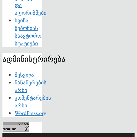
და
აფორიზმები
ხვიჩა
მებონიას
საავტორო
სტატიები
ადმინისტრირება
შესვლა
ჩანაწერების
არხი
კომენტარების
არხი
WordPress.org