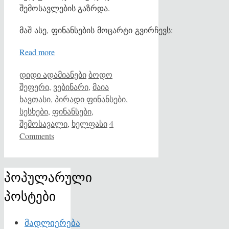
შემოსავლების გაზრდა.
მაშ ასე, ფინანსების მოცარტი გვირჩევს:
Read more
Categories
Tags
დიდი ადამიანები
ბოდო
შეფერი
,
ვებინარი
,
მაია
ხავთასი
,
პირადი ფინანსები
,
სესხები
,
ფინანსები
,
შემოსავალი
,
ხელფასი
4
Comments
პოპულარული
პოსტები
მადლიერება