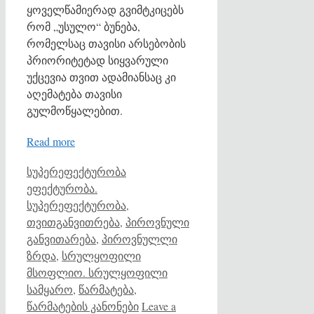
ყოველწამიერად გვიმტკიცებს
რომ „უსულო“ ბუნება,
რომელსაც თავისი არსებობის
პრიორიტეტად სიყვარული
უქცევია თვით ადამიანსაც კი
აღემატება თავისი
გულმოწყალებით.
Read more
Categories
Tags
სუპერეფექტურობა
ეფექტურობა.
სუპერეფექტურობა
,
თვითგანვითრება
,
პიროვნული
განვითარება
,
პიროვნულლი
ზრდა
,
სრულყოფილი
მსოფლიო. სრულყოფილი
სამყარო
,
წარმატება
,
წარმატების კანონები
Leave a