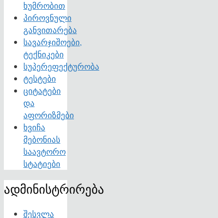
ხუმრობით
პიროვნული
განვითარება
სავარჯიშოები,
ტექნიკები
სუპერეფექტურობა
ტესტები
ციტატები
და
აფორიზმები
ხვიჩა
მებონიას
საავტორო
სტატიები
ადმინისტრირება
შესვლა