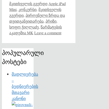
Categories
Tags
მკითხველის გვერდი
Apple iPad
Mini
,
კონკურსი
,
მკითხველის
გვერდი
,
პიროვნული ზრდა და
თვითგანვითარება
,
პრიზი
,
სოფო ჭიღლაძე
,
წარმატების
აკადემია MK
Leave a comment
პოპულარული
პოსტები
მადლიერება
–
ბედნიერების
მთავარი
კანონი