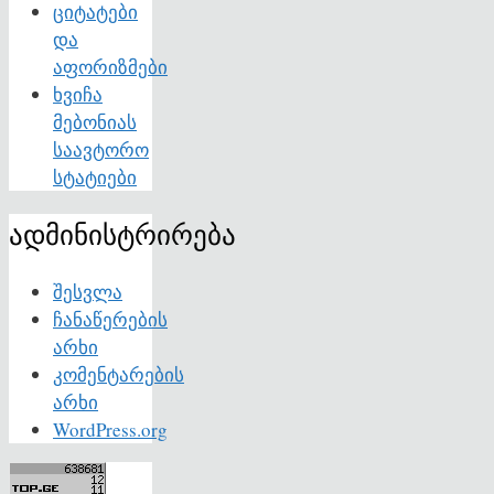
ციტატები
და
აფორიზმები
ხვიჩა
მებონიას
საავტორო
სტატიები
ადმინისტრირება
შესვლა
ჩანაწერების
არხი
კომენტარების
არხი
WordPress.org