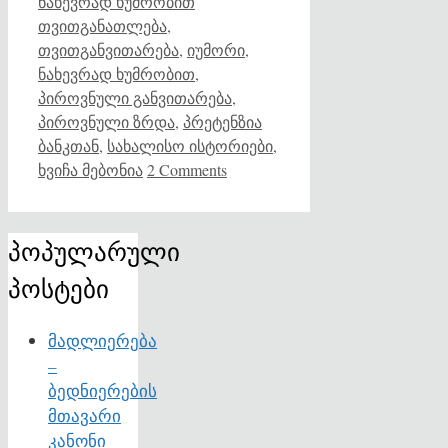
Categories
Tags
ნახევრად ხუმრობით
თვითგანათლება
,
თვითგანვითარება
,
იუმორი
,
ნახევრად ხუმრობით
,
პიროვნული განვითარება
,
პიროვნული ზრდა
,
პრეტენზია
ბანკთან
,
სახალისო ისტორიები
,
ხვიჩა მებონია
2 Comments
პოპულარული
პოსტები
მადლიერება
–
ბედნიერების
მთავარი
კანონი