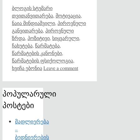
Categories
Tags
ბლოგის სტუმარი
თვითანვითარება
,
მოტივაცია
,
ნაია მინდიაშვილი
,
პიროვნული
განვითარება
,
პიროვნული
ზრდა
,
პოზიტივი
,
სიყვარული
,
ჩახუტება
,
წარმატება
,
წარმატების კანონები
,
წარმატების ფსიქოლოგია
,
ხვიჩა ებონია
Leave a comment
პოპულარული
პოსტები
მადლიერება
–
ბედნიერების