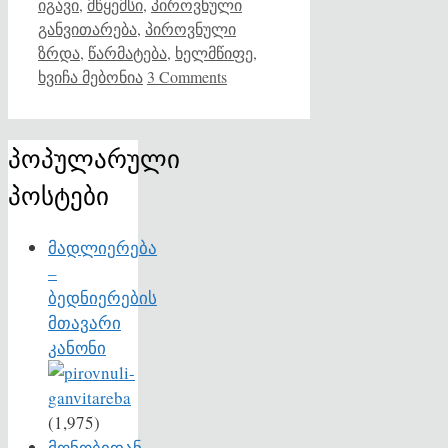
იგავი
,
მწყემსი
,
პიროვნული
განვითარება
,
პიროვნული
ზრდა
,
წარმატება
,
ხელმწიფე
,
ხვიჩა მებონია
3 Comments
პოპულარული
პოსტები
მადლიერება
–
ბედნიერების
მთავარი
კანონი
(1,975)
მონობიდან