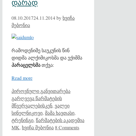
დარად
08.10.2017
24.11.2014
by
ხვიჩა
მებონია
რამოდენიმე საუკუნის წინ
დიდმა ალქიმიკოსმა და ექიმმა
პარაცელსმა
თქვა:
Read more
Categories
Tags
პიროვნული განვითარება
გარღვევა წარმატების
მწვერვალებისკენ
,
ვალეი
სინელნიკოვი
,
მამა ხავთასი
,
ტრენინგი
,
წარმატების აკადემია
MK
,
ხვიჩა მებონია
8 Comments