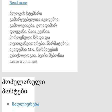
Read more
Categories
Tags
ბლოგის სტუმარი
გამარჯვებულთა აკადემია
,
გამოღვიძება
,
ვლადიმირ
დოვგანი
,
მაია ჟვანია
,
პიროვნული ზრდა და
თვითგანვითარება
,
წარმატების
აკადემია MK
,
წარმატების
ფსიქოლოგია
,
ხვიჩა მებონია
Leave a comment
პოპულარული
პოსტები
მადლიერება
–