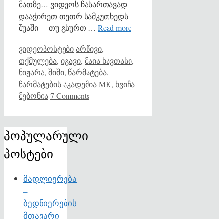
მათზე… ვიდეოს ჩასართავად
დააჭირეთ თეთრ სამკუთხედს
შუაში თუ გსურთ …
Read more
Categories
Tags
ვიდეოპოსტები
არწივი
,
თქმულება
,
იგავი
,
მაია ხავთასი
,
ნიჟარა
,
შიში
,
წარმატება
,
წარმატების აკადემია MK
,
ხვიჩა
მებონია
7 Comments
პოპულარული
პოსტები
მადლიერება
–
ბედნიერების
მთავარი