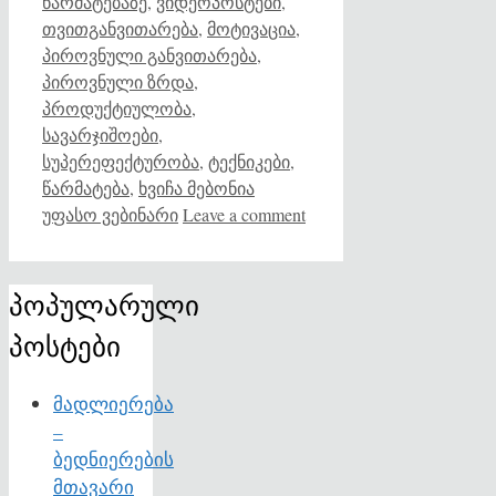
წარმატებაზე
,
ვიდეოპოსტები
,
თვითგანვითარება
,
მოტივაცია
,
პიროვნული განვითარება
,
პიროვნული ზრდა
,
პროდუქტიულობა
,
სავარჯიშოები
,
სუპერეფექტურობა
,
ტექნიკები
,
წარმატება
,
ხვიჩა მებონია
უფასო ვებინარი
Leave a comment
პოპულარული
პოსტები
მადლიერება
–
ბედნიერების
მთავარი