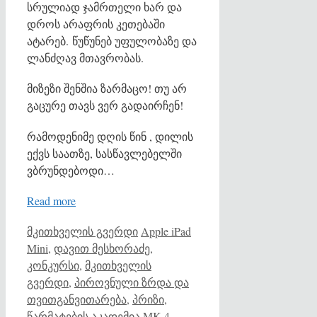
სრულიად ჯამრთელი ხარ და
დროს არაფრის კეთებაში
ატარებ. წუწუნებ უფულობაზე და
ლანძღავ მთავრობას.
მიზეზი შენშია ზარმაცო! თუ არ
გაცურე თავს ვერ გადაირჩენ!
რამოდენიმე დღის წინ , დილის
ექვს საათზე, სასწავლებელში
ვბრუნდებოდი…
Read more
Categories
Tags
მკითხველის გვერდი
Apple iPad
Mini
,
დავით მესხორაძე
,
კონკურსი
,
მკითხველის
გვერდი
,
პიროვნული ზრდა და
თვითგანვითარება
,
პრიზი
,
წარმატების აკადემია MK
4