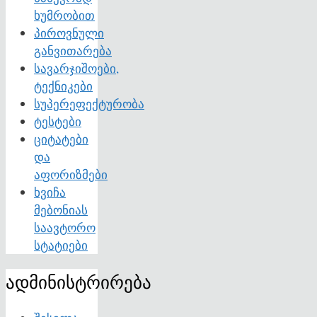
ხუმრობით
პიროვნული
განვითარება
სავარჯიშოები,
ტექნიკები
სუპერეფექტურობა
ტესტები
ციტატები
და
აფორიზმები
ხვიჩა
მებონიას
საავტორო
სტატიები
ადმინისტრირება