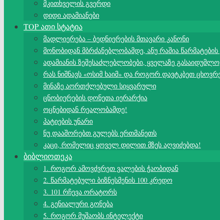
მკითხველის გვერდი
დიდი ადამიანები
TOP ათი სტატია
მადლიერება – ბედნიერების მთავარი კანონი
მონობიდან მბრძანებლობამდე, ანუ რაშია წარმატების
ადამიანის ზეშესაძლებლობები, ყველაზე გასაიდუმლო
რას ნიშნავს «ოსიმ ხაიმ» და როგორ დავტკბეთ ცხოვრ
მინაზე აორთქლებული სიყვარული
ცნობიერების დონეთა იერარქია
ოცნებიდან რეალობამდე!
პატიების უნარი
ნუ დააშორებთ გულებს ერთმანეთს
კაცი, რომელიც ყოველ დილით მზეს აღვიძებდა!
ბიბლიოთეკა
1. როგორ ამოვძვრეთ ვალების ჭაობიდან
2. წარმატებული ბიზნესმენის 100 კრედო
3. 101 რჩევა ორატორს
4. გენიალური გონება
5. როგორ მუშაობს ინტელექტი