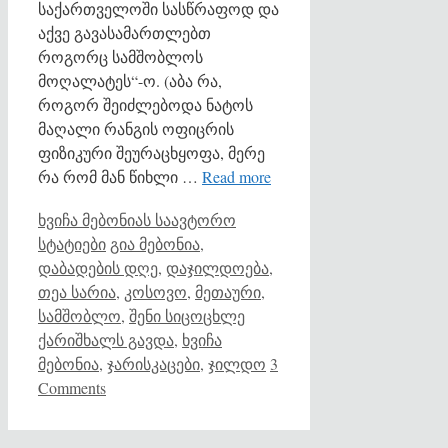
საქართველოში სასწრაფოდ და
აქვე გავასამართლებთ
როგორც სამშობლოს
მოღალატეს“-ო. (აბა რა,
როგორ შეიძლებოდა ნატოს
მაღალი რანგის ოფიცრის
ფიზიკური შეურაცხყოფა, მერე
რა რომ მან წიხლი …
Read more
Categories
ხვიჩა მებონიას საავტორო
Tags
სტატიები
გია მებონია
,
დაბადების დღე
,
დაჯილდოება
,
თეა სარია
,
კოსოვო
,
მეთაური
,
სამშობლო
,
შენი სიცოცხლე
ქარიშხალს გავდა
,
ხვიჩა
მებონია
,
ჯარისკაცები
,
ჯილდო
3
Comments