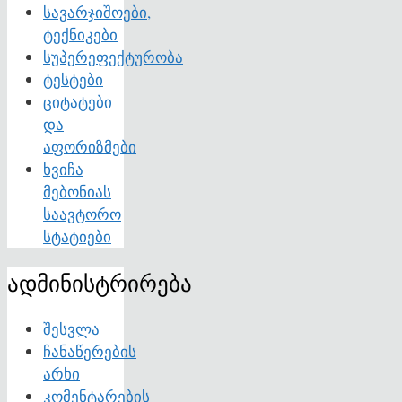
სავარჯიშოები,
ტექნიკები
სუპერეფექტურობა
ტესტები
ციტატები
და
აფორიზმები
ხვიჩა
მებონიას
საავტორო
სტატიები
ადმინისტრირება
შესვლა
ჩანაწერების
არხი
კომენტარების