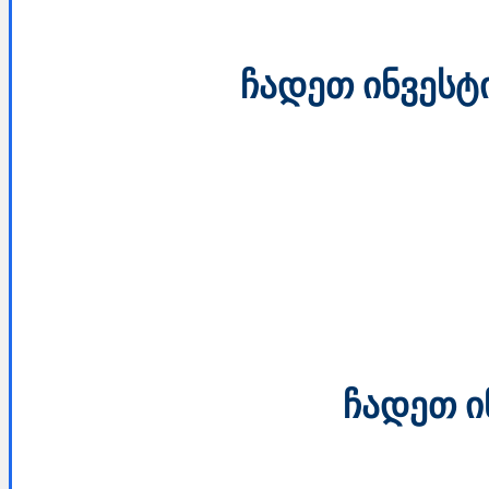
ჩადეთ ინვესტ
ჩადეთ ი